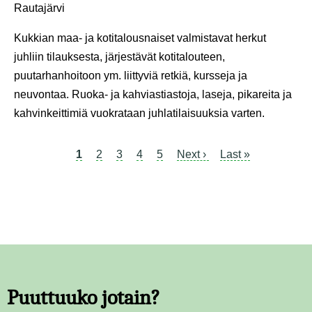
Rautajärvi
Kukkian maa- ja kotitalousnaiset valmistavat herkut
juhliin tilauksesta, järjestävät kotitalouteen,
puutarhanhoitoon ym. liittyviä retkiä, kursseja ja
neuvontaa. Ruoka- ja kahviastiastoja, laseja, pikareita ja
kahvinkeittimiä vuokrataan juhlatilaisuuksia varten.
Tämänhetkinen
1
Page
2
Page
3
Page
4
Page
5
Seuraava
Next ›
Viimeinen
Last »
Sivutus
sivu
sivu
sivu
Puuttuuko jotain?