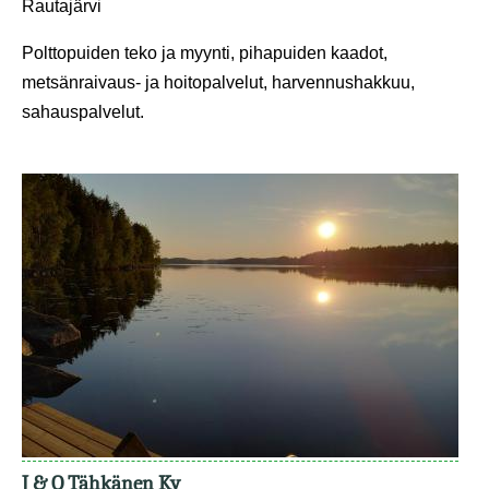
Rautajärvi
Polttopuiden teko ja myynti, pihapuiden kaadot,
metsänraivaus- ja hoitopalvelut, harvennushakkuu,
sahauspalvelut.
J & O Tähkänen Ky