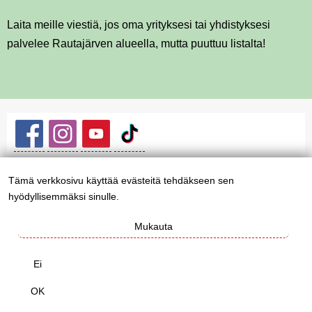
Laita meille viestiä, jos oma yrityksesi tai yhdistyksesi
palvelee Rautajärven alueella, mutta puuttuu listalta!
Tämä verkkosivu käyttää evästeitä tehdäkseen sen
Henkilötietojen
hyödyllisemmäksi sinulle.
Yhteystiedot Kyläyhdistys
ja
evästeiden
Mukauta
Evästekäytäntö
käyttö
Footer
Ei
menu
OK
Verkkosivut: Chase & Snow