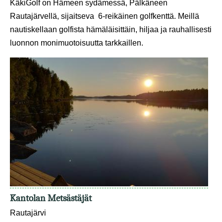
KäkiGolf on Hämeen sydämessä, Pälkäneen
Rautajärvellä, sijaitseva 6-reikäinen golfkenttä. Meillä
nautiskellaan golfista hämäläisittäin, hiljaa ja rauhallisesti
luonnon monimuotoisuutta tarkkaillen.
Kantolan Metsästäjät
Rautajärvi