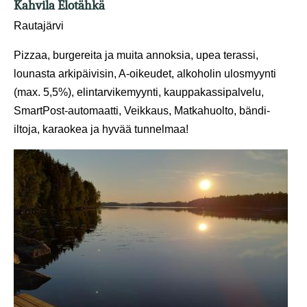
Kahvila Elotähkä
Rautajärvi
Pizzaa, burgereita ja muita annoksia, upea terassi,
lounasta arkipäivisin, A-oikeudet, alkoholin ulosmyynti
(max. 5,5%), elintarvikemyynti, kauppakassipalvelu,
SmartPost-automaatti, Veikkaus, Matkahuolto, bändi-
iltoja, karaokea ja hyvää tunnelmaa!