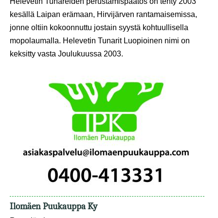
Helevetin Tunareiden perustamispäätös on tehty 2003
kesällä Laipan erämaan, Hirvijärven rantamaisemissa,
jonne oltiin kokoonnuttu jostain syystä kohtuullisella
mopolaumalla. Helevetin Tunarit Luopioinen nimi on
keksitty vasta Joulukuussa 2003.
Ilomäen Puukauppa Ky