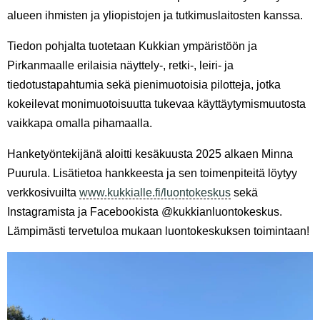
alueen ihmisten ja yliopistojen ja tutkimuslaitosten kanssa.
Tiedon pohjalta tuotetaan Kukkian ympäristöön ja
Pirkanmaalle erilaisia näyttely-, retki-, leiri- ja
tiedotustapahtumia sekä pienimuotoisia pilotteja, jotka
kokeilevat monimuotoisuutta tukevaa käyttäytymismuutosta
vaikkapa omalla pihamaalla.
Hanketyöntekijänä aloitti kesäkuusta 2025 alkaen Minna
Puurula. Lisätietoa hankkeesta ja sen toimenpiteitä löytyy
verkkosivuilta
www.kukkialle.fi/luontokeskus
sekä
Instagramista ja Facebookista @kukkianluontokeskus.
Lämpimästi tervetuloa mukaan luontokeskuksen toimintaan!