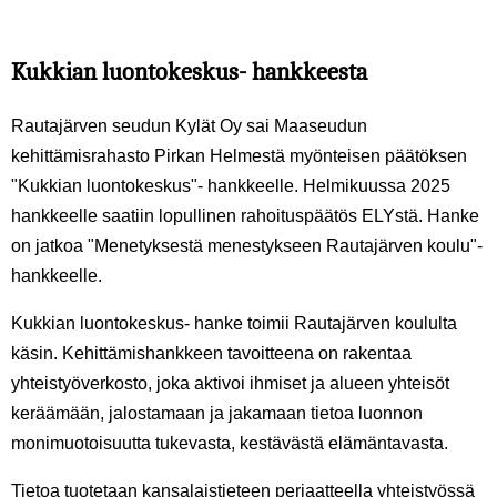
Kukkian luontokeskus- hankkeesta
Rautajärven seudun Kylät Oy sai Maaseudun
kehittämisrahasto Pirkan Helmestä myönteisen päätöksen
"Kukkian luontokeskus"- hankkeelle. Helmikuussa 2025
hankkeelle saatiin lopullinen rahoituspäätös ELYstä. Hanke
on jatkoa "Menetyksestä menestykseen Rautajärven koulu"-
hankkeelle.
Kukkian luontokeskus- hanke toimii Rautajärven koululta
käsin. Kehittämishankkeen tavoitteena on rakentaa
yhteistyöverkosto, joka aktivoi ihmiset ja alueen yhteisöt
keräämään, jalostamaan ja jakamaan tietoa luonnon
monimuotoisuutta tukevasta, kestävästä elämäntavasta.
Tietoa tuotetaan kansalaistieteen periaatteella yhteistyössä