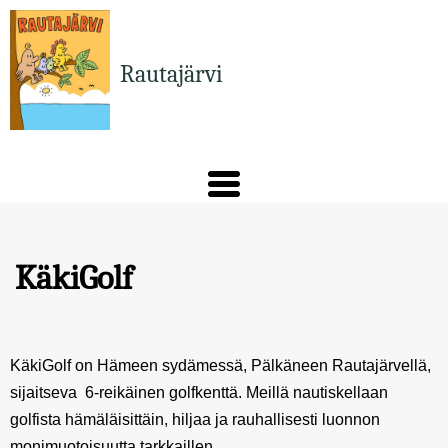
Hyppää
pääsisältöön
Rautajärvi
KäkiGolf
KäkiGolf on Hämeen sydämessä, Pälkäneen Rautajärvellä,
sijaitseva 6-reikäinen golfkenttä. Meillä nautiskellaan
golfista hämäläisittäin, hiljaa ja rauhallisesti luonnon
monimuotoisuutta tarkkaillen.