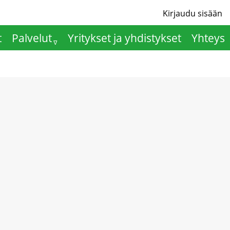
Kirjaudu sisään
User
t
Palvelut
Yritykset ja yhdistykset
Yhteys
acco
Hauptnavigation
men