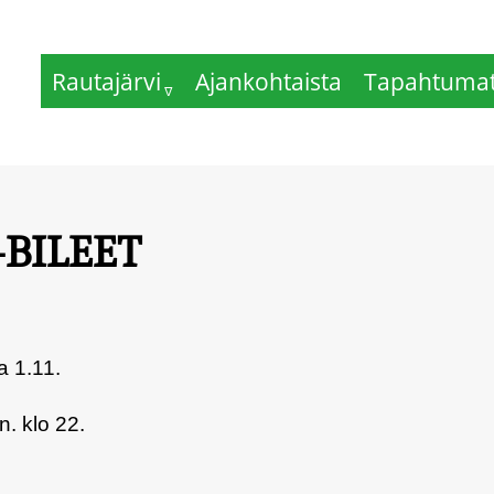
Rautajärvi
Ajankohtaista
Tapahtuma
BILEET
 1.11.
n. klo 22.