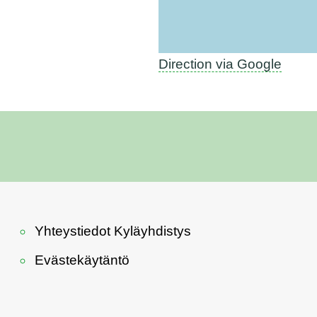
Direction via Google
Yhteystiedot Kyläyhdistys
Evästekäytäntö
Footer
menu